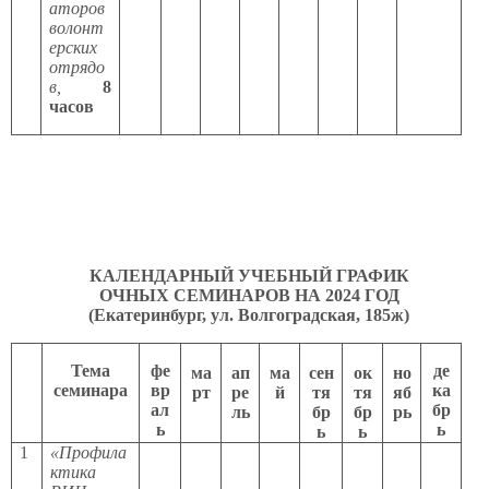
аторов
волонт
ерских
отрядо
в,
8
часов
КАЛЕНДАРНЫЙ УЧЕБНЫЙ ГРАФИК
ОЧНЫХ СЕМИНАРОВ НА 2024 ГОД
(Екатеринбург, ул. Волгоградская, 185ж)
Тема
фе
де
ма
ап
ма
сен
ок
но
семинара
вр
ка
рт
ре
й
тя
тя
яб
ал
бр
ль
бр
бр
рь
ь
ь
ь
ь
1
«Профила
ктика