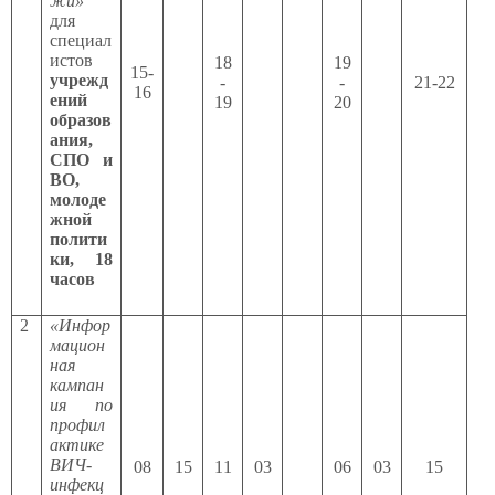
жи»
для
специал
истов
18
19
15-
учрежд
-
-
21-22
16
ений
19
20
образов
ания,
СПО и
ВО,
молоде
жной
полити
ки, 18
часов
2
«Инфор
мацион
ная
кампан
ия по
профил
актике
ВИЧ-
0
8
15
1
1
0
3
0
6
03
15
инфекц