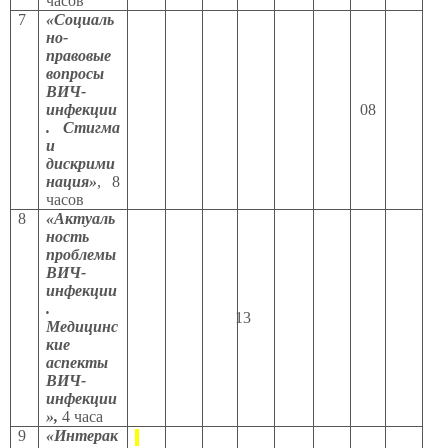
часов
7
«Социаль
но-
правовые
вопросы
ВИЧ-
инфекции
08
. Стигма
и
дискрими
нация»
, 8
часов
8
«Актуаль
ность
проблемы
ВИЧ-
инфекции
.
13
Медицинс
кие
аспекты
ВИЧ-
инфекции
»,
4 часа
9
«Интерак