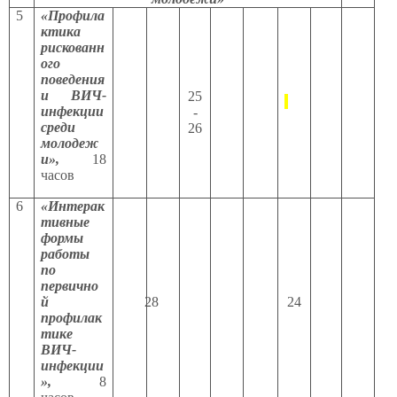
5
«Профила
ктика
рискованн
ого
поведения
и ВИЧ-
25
инфекции
-
среди
26
молодеж
и»,
18
часов
6
«Интерак
тивные
формы
работы
по
первично
й
28
24
профилак
тике
ВИЧ-
инфекции
»,
8