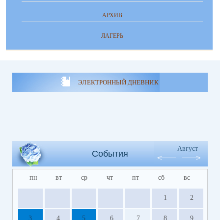
АРХИВ
ЛАГЕРЬ
ЭЛЕКТРОННЫЙ ДНЕВНИК
Август
События
пн
вт
ср
чт
пт
сб
вс
1
2
3
4
5
6
7
8
9