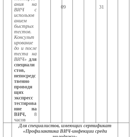
ания на
09
31
ВИЧ с
использов
анием
быстрых
тестов.
Консульт
ирование
до и после
теста на
ВИЧ»
для
специали
стов,
непосредс
твенно
проводя
щих
экспресс
тестирова
ние на
ВИЧ,
8
часов
Для специалистов, имеющих сертификат
«Профилактика ВИЧ-инфекции среди
молодежи»