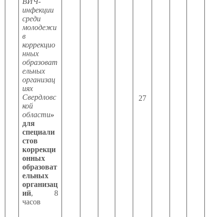
ВИЧ-
инфекции
среди
молодежи
в
коррекцио
нных
образоват
ельных
организац
иях
Свердловс
27
кой
области
»
для
специали
стов
коррекци
онных
образоват
ельных
организац
ий
, 8
часов