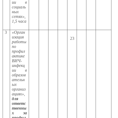
ии в
социаль
ных
сетях»,
1,5 часа
3
«Орган
изация
23
работы
по
профил
актике
ВИЧ-
инфекц
ии в
образов
ательн
ых
организ
ациях»,
для
ответс
твенны
х за
профил