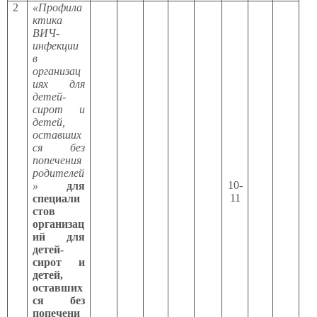
2
«Профила
ктика
ВИЧ-
инфекции
в
организац
иях для
детей-
сирот и
детей,
оставших
ся без
попечения
родителей
10-
»
для
11
специали
стов
организац
ий для
детей-
сирот и
детей,
оставших
ся без
попечени