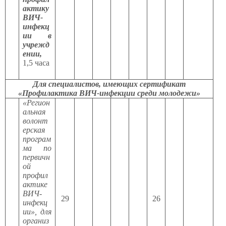
актику
ВИЧ-
инфекц
ии в
учрежд
ении,
1,5 часа
Для специалистов, имеющих сертификат
«Профилактика ВИЧ-инфекции среди молодежи»
«Регион
альная
волонт
ерская
програм
ма по
первичн
ой
профил
актике
ВИЧ-
29
26
инфекц
ии», для
организ