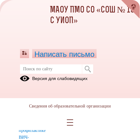
МАОУ ПМО СО «СОШ № 13
С УИОП»
Написать письмо
Информация для педагогов и
Версия для слабовидящих
родителей
Таблица с
Полезные
ссылками на
видео
Сведения об образовательной организации
информационные
материалы
по
профилактике
ВИЧ-