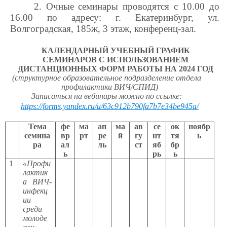
2. Очные семинары проводятся с 10.00 до
16.00 по адресу: г. Екатеринбург, ул.
Волгоградская, 185ж, 3 этаж, конференц-зал.
КАЛЕНДАРНЫЙ УЧЕБНЫЙ ГРАФИК
СЕМИНАРОВ С ИСПОЛЬЗОВАНИЕМ
ДИСТАНЦИОННЫХ ФОРМ РАБОТЫ НА 2024 ГОД
(структурное образовательное подразделение отдела
профилактики ВИЧ/СПИД)
Записаться на вебинары можно по ссылке:
https://forms.yandex.ru/u/63c912b790fa7b7e34be945a/
Тема
фе
ма
ап
ма
ав
се
ок
ноябр
семина
вр
рт
ре
й
гу
нт
тя
ь
ра
ал
ль
ст
яб
бр
ь
рь
ь
1
«Профи
лактик
а ВИЧ-
инфекц
ии
среди
молоде