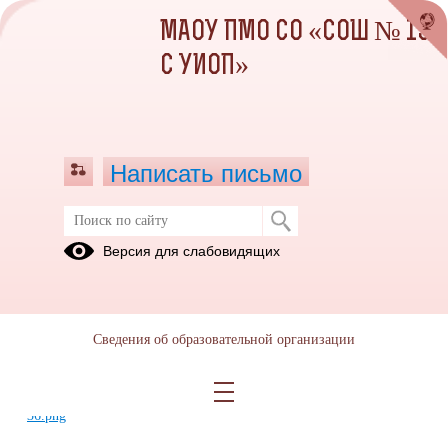
МАОУ ПМО СО «СОШ № 13
С УИОП»
Написать письмо
Порядок действий населения по
Версия для слабовидящих
сигналу гражданской обороны при
нахождении на работе
02.05.2026
Сведения об образовательной организации